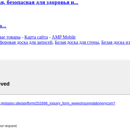
, безопасная для здоровья и...
...
ые товары
-
Карта сайта
-
AMP Mobile
форовая доска для записей
,
Белая доска для стены
,
Белая доска и