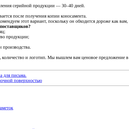
овления серийной продукции — 30–40 дней.
вается после получения копии коносамента.
мендуем этот вариант, поскольку он обходится дороже как вам, 
х поставщиков?
яц;
тво продукции;
и производства.
количество и логотип. Мы вышлем вам ценовое предложение в т
а для письма.
йлочной поверхностью