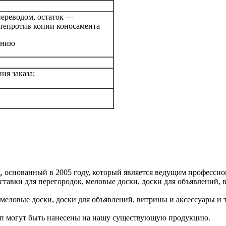
переводом, остаток —
те
против копии коносамента
ению
ия заказа;
вод, основанный в 2005 году, который является ведущим професс
тавки для перегородок, меловые доски, доски для объявлений, ви
еловые доски, доски для объявлений, витрины и аксессуары и т.
п могут быть нанесены на нашу существующую продукцию.