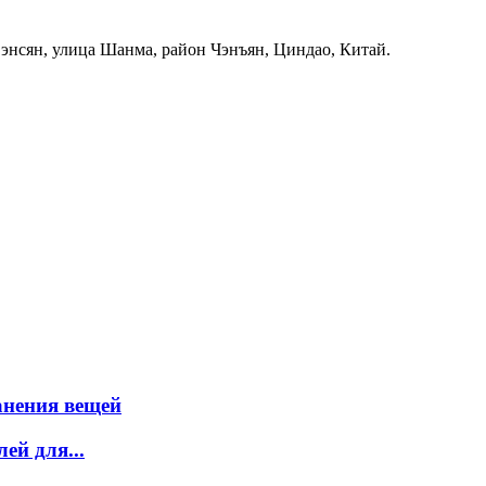
Фэнсян, улица Шанма, район Чэнъян, Циндао, Китай.
анения вещей
ей для...