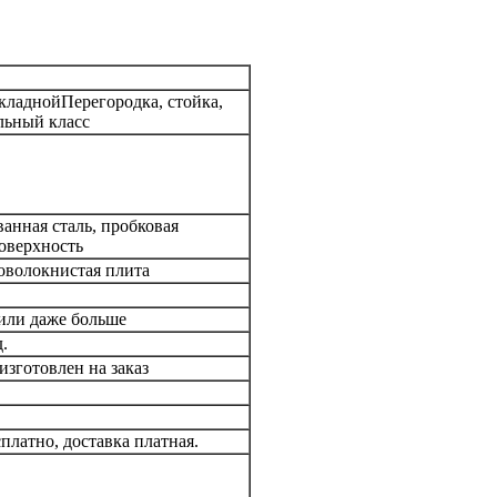
кладной
Перегородка, стойка,
ьный класс
анная сталь, пробковая
оверхность
оволокнистая плита
 или даже больше
.
изготовлен на заказ
платно, доставка платная.