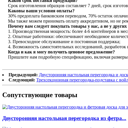
Каков срок поставки продукции?
Срок изготовления образцов составляет 7 дней, срок изгот
Каковы ваши условия оплаты?
30% предоплата банковским переводом, 70% остаток оплачи
Мы также можем принимать оплату аккредитивом, но не реко
Почему вам следует покупать товары у нас, а не у други
1. Производственная мощность: более 4-6 контейнеров в мес
2. Опытные работники: обеспечивают необходимое количес
3. Превосходное обслуживание и постоянная поддержка;
4. Возможность самостоятельных исследований, разработок 
Когда и как я могу получить ценовое предложение?
Пришлите нам подробную спецификацию, включая размеры, 
Предыдущий:
Двусторонняя настольная перегородка и доск
Следующий:
Трехсекционная перегородка-подставка с во
Сопутствующие товары
Двусторонняя настольная перегородка из фетра...