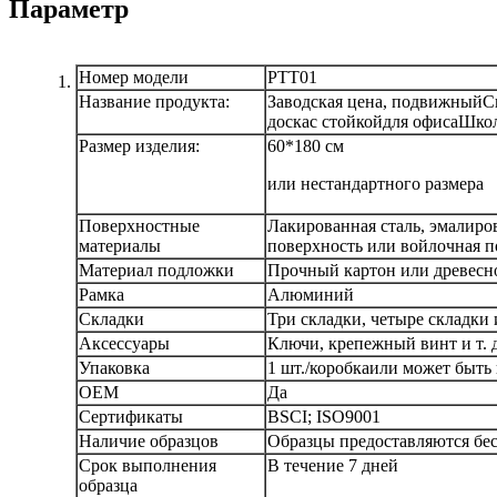
Параметр
Номер модели
PTT01
Название продукта:
Заводская цена, подвижный
С
доска
с стойкой
для офиса
Школ
Размер изделия:
60*180 см
или нестандартного размера
Поверхностные
Лакированная сталь, эмалиров
материалы
поверхность или войлочная п
Материал подложки
Прочный картон или древесн
Рамка
Алюминий
Складки
Три складки, четыре складки
Аксессуары
Ключи, крепежный винт и т. д
Упаковка
1 шт./коробка
или может быть 
OEM
Да
Сертификаты
BSCI; ISO9001
Наличие образцов
Образцы предоставляются бес
Срок выполнения
В течение 7 дней
образца