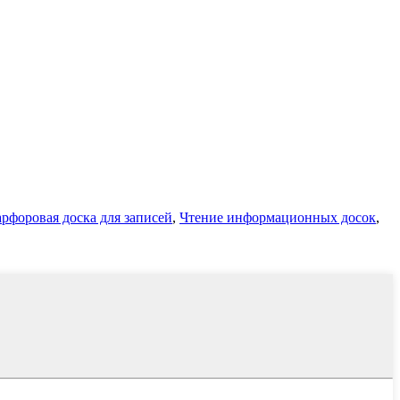
рфоровая доска для записей
,
Чтение информационных досок
,