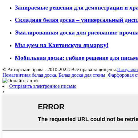
Запираемые решения для демонстрации и хр
Складная белая доска – универсальный диспл
Эмалированная доска для рисования: прочная
Мы едем на Кантонскую ярмарку!
Мобильная доска: гибкое решение для письма
© Авторские права - 2010-2022: Все права защищены.
Популярн
Немагнитная белая доска
,
Белая доска для стены
,
Фарфоровая ст
Отправить электронное письмо
x