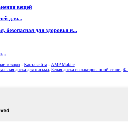
анения вещей
ей для...
, безопасная для здоровья и...
...
ые товары
-
Карта сайта
-
AMP Mobile
альная доска для письма
,
Белая доска из лакированной стали
,
Фа