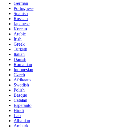
German
Portuguese
Spanish
Russian
Japanese
Korean
Arabic
Irish
Greek
Turkish
Italian
Danish
Romanian
Indonesian
Czech
Afrikaans
Swedish
Polish
Basque
Catalan
Esperanto
Hindi
Lao
Albanian
Amharic