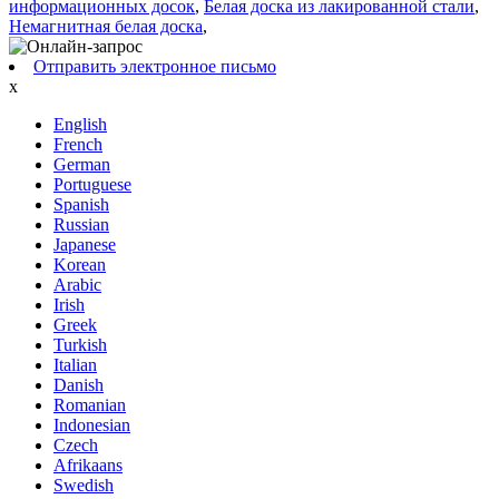
информационных досок
,
Белая доска из лакированной стали
,
Немагнитная белая доска
,
Отправить электронное письмо
x
English
French
German
Portuguese
Spanish
Russian
Japanese
Korean
Arabic
Irish
Greek
Turkish
Italian
Danish
Romanian
Indonesian
Czech
Afrikaans
Swedish